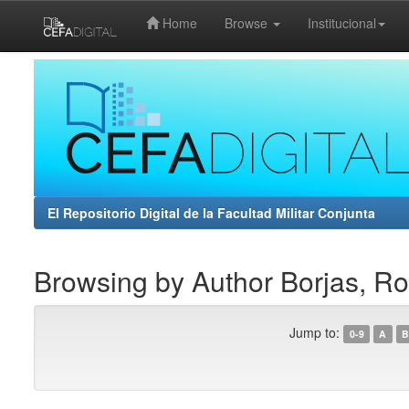
Home
Browse
Institucional
Skip
navigation
El Repositorio Digital de la Facultad Militar Conjunta
Browsing by Author Borjas, Roc
Jump to:
0-9
A
B