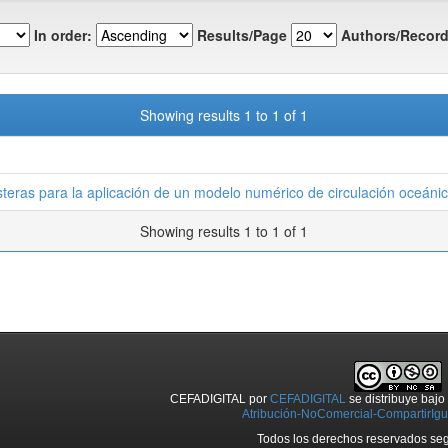
In order:
Results/Page
Authors/Record
Showing results 1 to 1 of 1
osteras para la aplicación de un modelo numérico de circulación oceán
Showing results 1 to 1 of 1
CEFADIGITAL
por
CEFADIGITAL
se distribuye baj
Atribución-NoComercial-CompartirIgua
Todos los derechos reservados seg