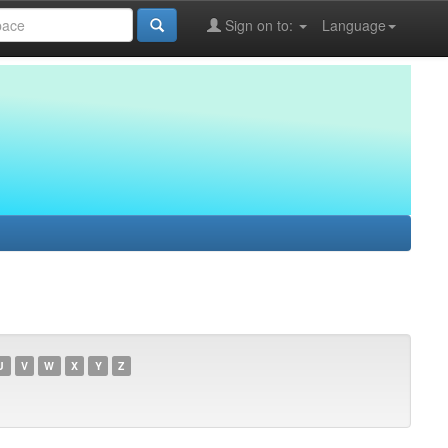
Sign on to:
Language
U
V
W
X
Y
Z