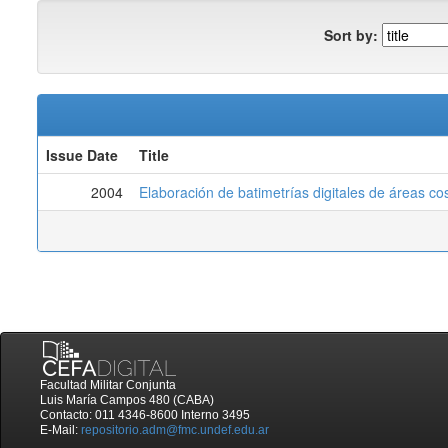
Sort by:
Issue Date
Title
2004
Elaboración de batimetrías digitales de áreas c
Facultad Militar Conjunta
Luis María Campos 480 (CABA)
Contacto: 011 4346-8600 Interno 3495
E-Mail:
repositorio.adm@fmc.undef.edu.ar