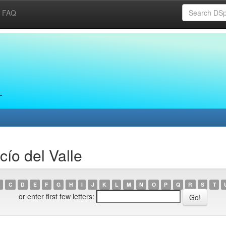
FAQ
ío del Valle
C
D
E
F
G
H
I
J
K
L
M
N
O
P
Q
R
S
T
or enter first few letters: