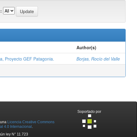
:
Author(s)
ica, Proyecto GEF Patagonia.
Borjas, Rocío del Valle
Soportado por
o una
Licencia Creative Commons
l 4.0 Internacional
.
ún ley N° 11.723