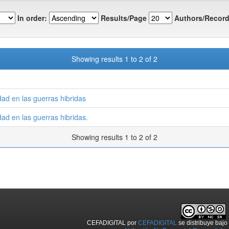
In order:
Results/Page
Authors/Record
Showing results 1 to 2 of 2
dad en las guerras hibridas
dad en las guerras hibridas.
Showing results 1 to 2 of 2
CEFADIGITAL
por
CEFADIGITAL
se distribuye baj