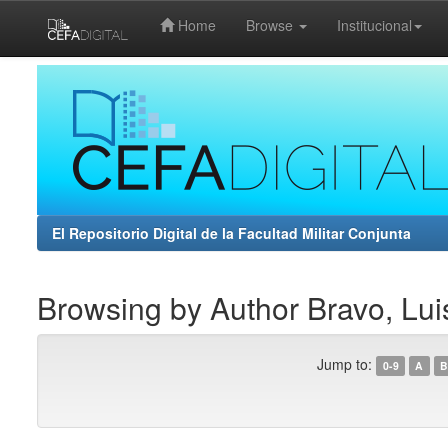
Home
Browse
Institucional
Skip
navigation
El Repositorio Digital de la Facultad Militar Conjunta
Browsing by Author Bravo, Lu
Jump to:
0-9
A
B