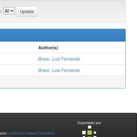
:
Author(s)
Bravo, Luis Fernando
Bravo, Luis Fernando
Soportado por
o una
Licencia Creative Commons