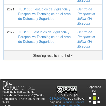
Mosconi
2021
TEC1000 : estudios de Vigilancia y
Centro de
Prospectiva Tecnológica en el área
Prospectiva
de Defensa y Seguridad
Militar Grl
Mosconi
2022
TEC1000: estudios de Vigilancia y
Centro de
Perspectiva Tecnológica en el área
Prospectiva
de Defensa y Seguridad
Militar Grl
Mosconi
Showing results 1 to 4 of 4
Soportado
por
Facultad Militar Conjunta
CEFADIGITAL
por
Luis María Campos 480 (CABA)
CEFADIGITAL
se distribuye
Contacto: 011 4346-8600 Interno
bajo una
Licencia Creative
3495
Commons Atribución-