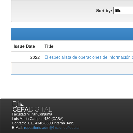
Sort by:
Issue Date
Title
2022
El especialista de operaciones de informació
Facultad Militar Conjunta
Luis María Campos 480 (CABA)
Contacto: 011 4346-8600 Interno 3495
E-Mail:
repositorio.adm@fmc.undef.edu.ar