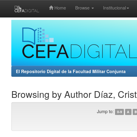
Home
Browse
Institucional
Skip
navigation
El Repositorio Digital de la Facultad Militar Conjunta
Browsing by Author Díaz, Crist
Jump to:
0-9
A
B