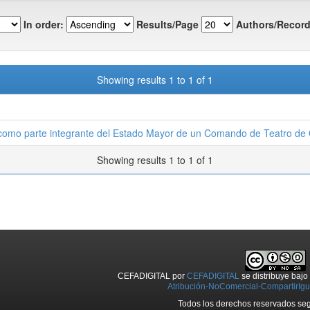
In order:
Results/Page
Authors/Record
Showing results 1 to 1 of 1
n como parte integrante del Estado Mayor de un Comando de Teatro de
Showing results 1 to 1 of 1
CEFADIGITAL
por
CEFADIGITAL
se distribuye baj
Atribución-NoComercial-CompartirIgua
Todos los derechos reservados seg