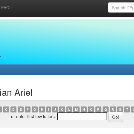
FAQ
ian Ariel
C
D
E
F
G
H
I
J
K
L
M
N
O
P
Q
R
S
T
or enter first few letters: