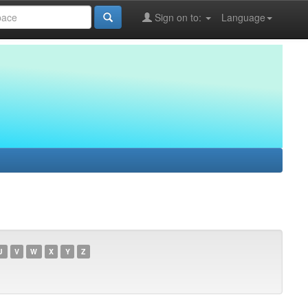
Sign on to:
Language
U
V
W
X
Y
Z