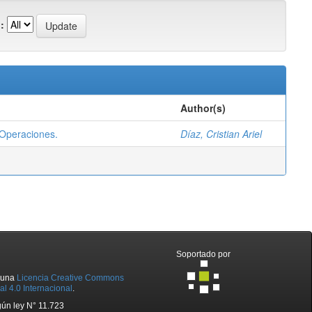
:
Author(s)
 Operaciones.
Díaz, Cristian Ariel
Soportado por
o una
Licencia Creative Commons
l 4.0 Internacional
.
ún ley N° 11.723