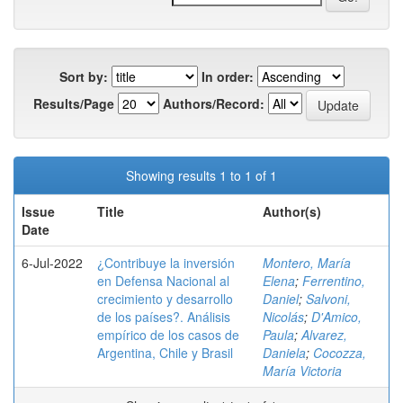
Sort by:
In order:
Results/Page
Authors/Record:
Showing results 1 to 1 of 1
Issue
Title
Author(s)
Date
6-Jul-2022
¿Contribuye la inversión
Montero, María
en Defensa Nacional al
Elena
;
Ferrentino,
crecimiento y desarrollo
Daniel
;
Salvoni,
de los países?. Análisis
Nicolás
;
D'Amico,
empírico de los casos de
Paula
;
Alvarez,
Argentina, Chile y Brasil
Daniela
;
Cocozza,
María Victoria