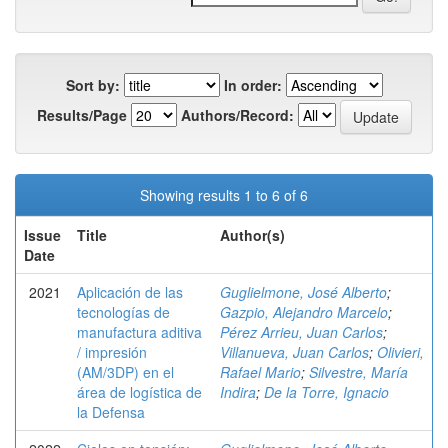
Sort by:
In order:
Results/Page
Authors/Record:
Showing results 1 to 6 of 6
Issue
Title
Author(s)
Date
2021
Aplicación de las
Guglielmone, José Alberto
;
tecnologías de
Gazpio, Alejandro Marcelo
;
manufactura aditiva
Pérez Arrieu, Juan Carlos
;
/ impresión
Villanueva, Juan Carlos
;
Olivieri,
(AM/3DP) en el
Rafael Mario
;
Silvestre, María
área de logística de
Indira
;
De la Torre, Ignacio
la Defensa