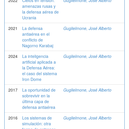
2022
Cielos en tensión:
Guglielmone, José Alberto
amenazas rusas y
la defensa aérea de
Ucrania
2021
La defensa
Guglielmone, José Alberto
antiaérea en el
conflicto de
Nagorno Karabaj
2024
La inteligencia
Guglielmone, José Alberto
artificial aplicada a
la Defensa Aérea:
el caso del sistema
Iron Dome
2017
La oportunidad de
Guglielmone, José Alberto
sobrevivir en la
última capa de
defensa antiaérea
2016
Los sistemas de
Guglielmone, José Alberto
simulación: otra