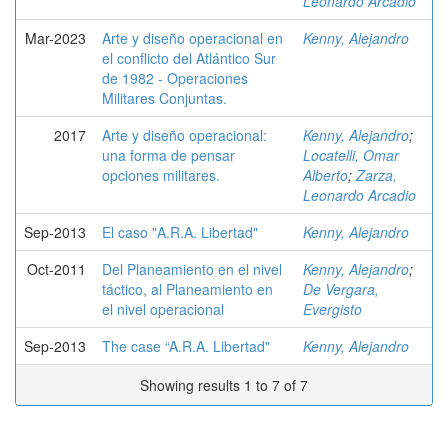
Leonardo Arcadio
Mar-2023
Arte y diseño operacional en
Kenny, Alejandro
el conflicto del Atlántico Sur
de 1982 - Operaciones
Militares Conjuntas.
2017
Arte y diseño operacional:
Kenny, Alejandro
;
una forma de pensar
Locatelli, Omar
opciones militares.
Alberto
;
Zarza,
Leonardo Arcadio
Sep-2013
El caso "A.R.A. Libertad"
Kenny, Alejandro
Oct-2011
Del Planeamiento en el nivel
Kenny, Alejandro
;
táctico, al Planeamiento en
De Vergara,
el nivel operacional
Evergisto
Sep-2013
The case “A.R.A. Libertad"
Kenny, Alejandro
Showing results 1 to 7 of 7