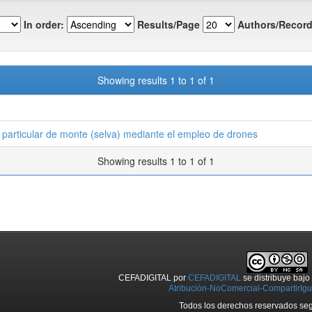
In order:
Results/Page
Authors/Record
Showing results 1 to 1 of 1
 particular de monte (selva) mediante el empleo de drones
Showing results 1 to 1 of 1
CEFADIGITAL
por
CEFADIGITAL
se distribuye baj
Atribución-NoComercial-CompartirIgua
Todos los derechos reservados seg