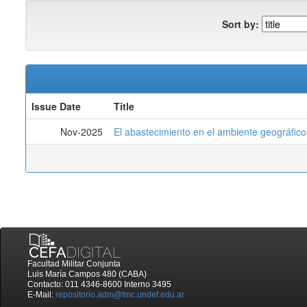
Sort by:
Issue Date
Title
Nov-2025
El abastecimiento en el ambiente geográfico
Facultad Militar Conjunta
Luis María Campos 480 (CABA)
Contacto: 011 4346-8600 Interno 3495
E-Mail:
repositorio.adm@fmc.undef.edu.ar