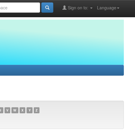
Sign on to:
Language
U
V
W
X
Y
Z