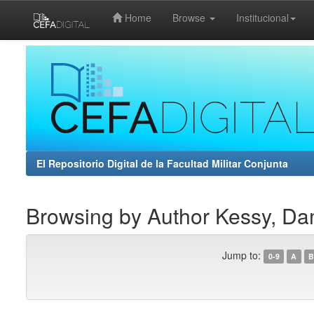
Home
Browse
Institucional
Skip
navigation
El Repositorio Digital de la Facultad Militar Conjunta
Browsing by Author Kessy, D
Jump to:
0-9
A
B