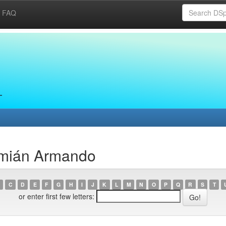
FAQ
amián Armando
C
D
E
F
G
H
I
J
K
L
M
N
O
P
Q
R
S
T
or enter first few letters: