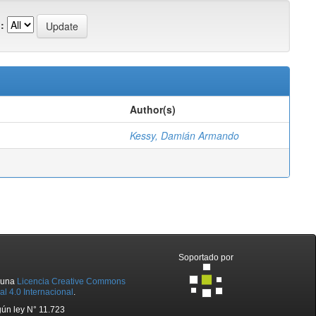
:
Author(s)
Kessy, Damián Armando
Soportado por
o una
Licencia Creative Commons
l 4.0 Internacional
.
ún ley N° 11.723