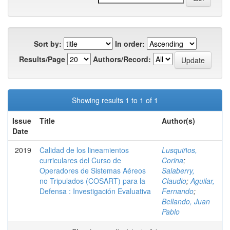
Sort by:
In order:
Results/Page
Authors/Record:
Showing results 1 to 1 of 1
Issue
Title
Author(s)
Date
2019
Calidad de los lineamientos
Lusquiños,
curriculares del Curso de
Corina
;
Operadores de Sistemas Aéreos
Salaberry,
no Tripulados (COSART) para la
Claudio
;
Aguilar,
Defensa : Investigación Evaluativa
Fernando
;
Bellando, Juan
Pablo