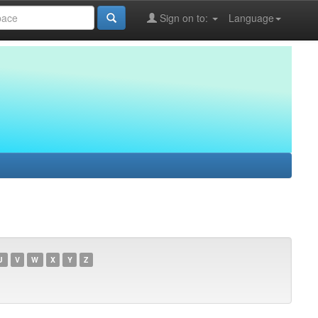
Sign on to:
Language
U
V
W
X
Y
Z