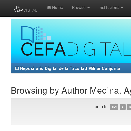
Home
Browse
Institucional
Skip
navigation
El Repositorio Digital de la Facultad Militar Conjunta
Browsing by Author Medina, A
Jump to:
0-9
A
B