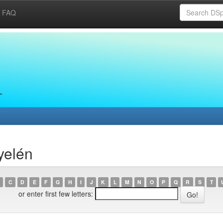
FAQ
yelén
C
D
E
F
G
H
I
J
K
L
M
N
O
P
Q
R
S
T
or enter first few letters: