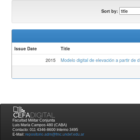
Sort by:
Issue Date
Title
2015
Modelo digital de elevación a partir de 
Facultad Militar Conjunta
Luis María Campos 480 (CABA)
Contacto: 011 4346-8600 Interno 3495
E-Mail:
repositorio.adm@fmc.undef.edu.ar