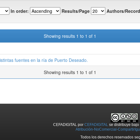
In order:
Results/Page
Authors/Record
Showing results 1 to 1 of 1
distintas fuentes en la ría de Puerto Deseado.
Showing results 1 to 1 of 1
CEFADIGITAL
por
CEFADIGITAL
se distribuye baj
Atribución-NoComercial-CompartirIgua
Todos los derechos reservados seg