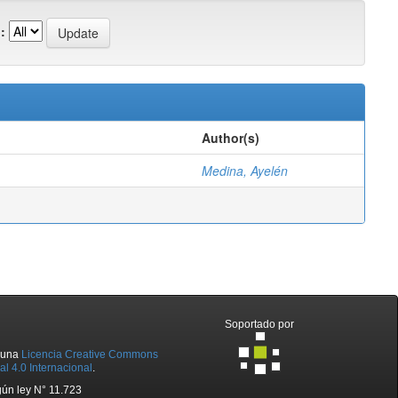
:
Author(s)
Medina, Ayelén
Soportado por
o una
Licencia Creative Commons
l 4.0 Internacional
.
ún ley N° 11.723