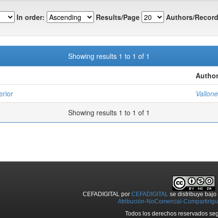
In order:
Results/Page
Authors/Record
Showing results 1 to 1 of 1
Author
erior
Vallon
Showing results 1 to 1 of 1
CEFADIGITAL
por
CEFADIGITAL
se distribuye baj
Atribución-NoComercial-CompartirIgua
Todos los derechos reservados seg