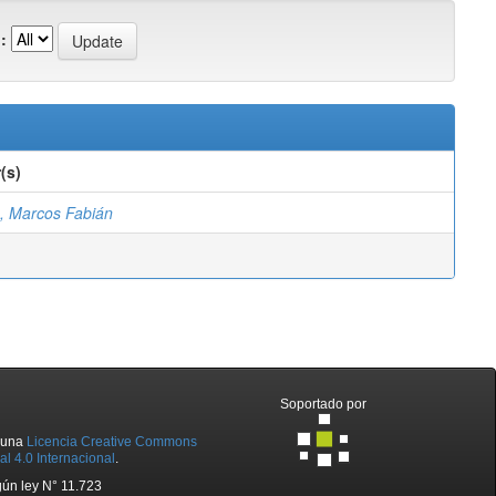
:
(s)
e, Marcos Fabián
Soportado por
o una
Licencia Creative Commons
l 4.0 Internacional
.
ún ley N° 11.723