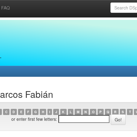
FAQ
Marcos Fabián
C
D
E
F
G
H
I
J
K
L
M
N
O
P
Q
R
S
T
or enter first few letters: