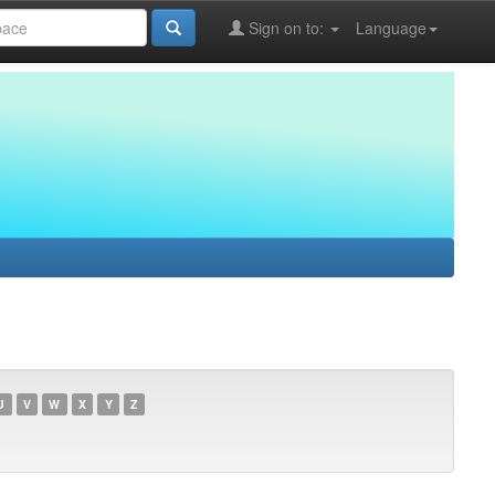
Sign on to:
Language
U
V
W
X
Y
Z