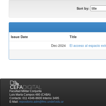
Sort by:
Issue Date
Title
Dec-2024
El acceso al espacio ext
Facultad Militar Conjunta
Luis María Campos 480 (CABA)
Contacto: 011 4346-8600 Interno 3495
E-Mail:
repositorio.adm@fmc.undef.edu.ar