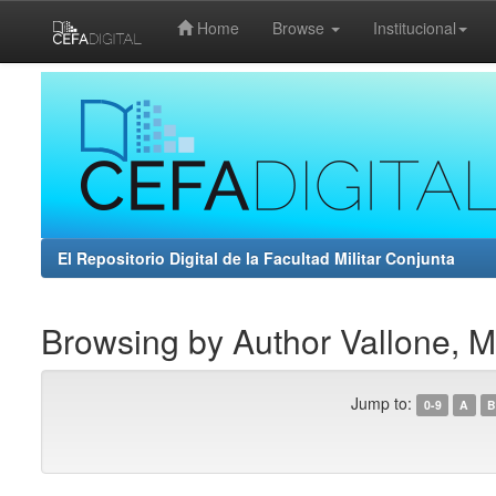
Home
Browse
Institucional
Skip
navigation
El Repositorio Digital de la Facultad Militar Conjunta
Browsing by Author Vallone, 
Jump to:
0-9
A
B