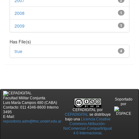
2007
2
2008
1
2009
1
Has File(s)
true
4
Facultad Militar Conjunta
Soportado
Luis María Campos 480 (CABA)
por
Contacto: 011 4346-8600 Interno
CEFADIGITAL
por
3495
CEFADIGITAL
se distribuye
E-Mail:
bajo una
Licencia Creative
repositorio.adm@fmc.undef.edu.ar
Commons Atribución-
NoComercial-CompartirIgual
4.0 Internacional
.