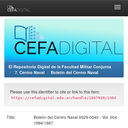
Skip
navigation
El Repositorio Digital de la Facultad Militar Conjunta
7. Centro Naval
Boletín del Centro Naval
Please use this identifier to cite or link to this item:
https://cefadigital.edu.ar/handle/1847939/1364
Title:
Boletín del Centro Naval 0029-0040 - Vol. 004 -
1886/1887