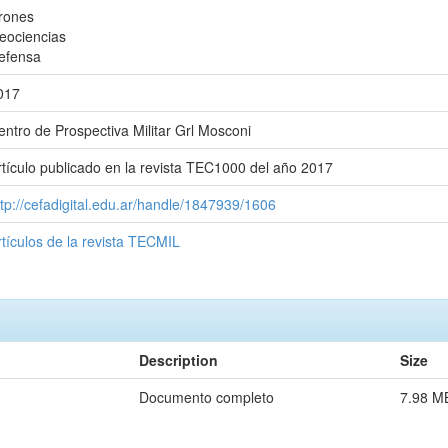
rones
eociencias
efensa
017
entro de Prospectiva Militar Grl Mosconi
rtículo publicado en la revista TEC1000 del año 2017
ttp://cefadigital.edu.ar/handle/1847939/1606
rtículos de la revista TECMIL
Description
Size
Documento completo
7.98 M