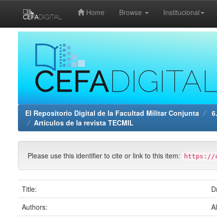
Home
Browse
Institucional
Skip
navigation
El Repositorio Digital de la Facultad Militar Conjunta
6.
Artículos de la revista TECMIL
Please use this identifier to cite or link to this item:
https://
Title:
D
Authors:
A