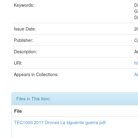
Keywords:
D
G
D
Issue Date:
2
Publisher:
C
Description:
A
URI:
h
Appears in Collections:
A
Files in This Item:
File
TEC1000 2017 Drones La siguiente guerra.pdf