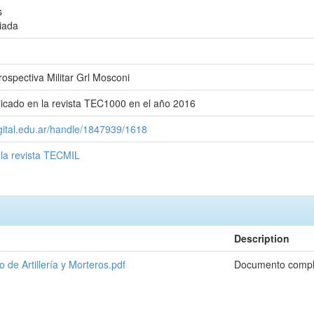
s
iada
ospectiva Militar Grl Mosconi
licado en la revista TEC1000 en el año 2016
igital.edu.ar/handle/1847939/1618
 la revista TECMIL
Description
e Artillería y Morteros.pdf
Documento compl