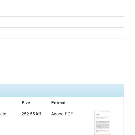
Size
Format
eto
252.55 kB
Adobe PDF