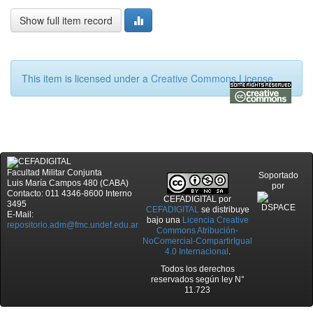
Show full item record
This item is licensed under a
Creative Commons License
Facultad Militar Conjunta
Soportado
Luis María Campos 480 (CABA)
por
Contacto: 011 4346-8600 Interno
CEFADIGITAL
por
3495
CEFADIGITAL
se distribuye
E-Mail:
bajo una
Licencia Creative
repositorio.adm@fmc.undef.edu.ar
Commons Atribución-
NoComercial-CompartirIgual
4.0 Internacional
.
Todos los derechos
reservados según ley N°
11.723