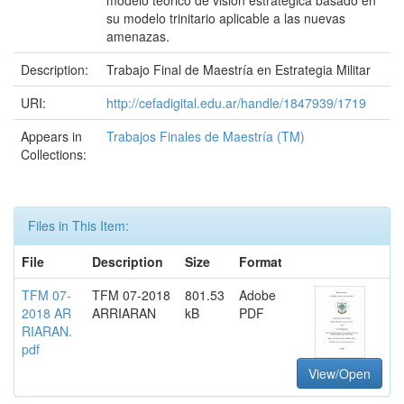
modelo teórico de visión estratégica basado en
su modelo trinitario aplicable a las nuevas
amenazas.
Description:
Trabajo Final de Maestría en Estrategia Militar
URI:
http://cefadigital.edu.ar/handle/1847939/1719
Appears in
Trabajos Finales de Maestría (TM)
Collections:
Files in This Item:
File
Description
Size
Format
TFM 07-
TFM 07-2018
801.53
Adobe
2018 AR
ARRIARAN
kB
PDF
RIARAN.
pdf
View/Open