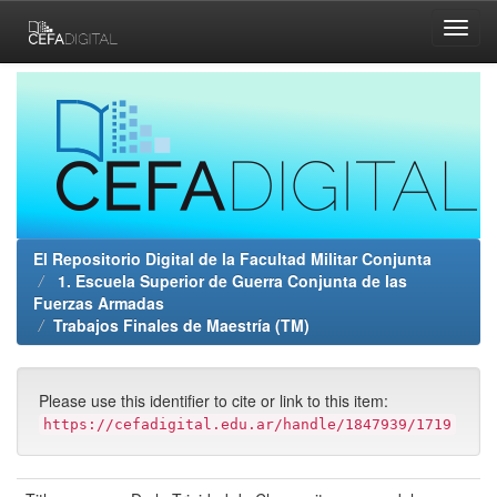
Skip
navigation
El Repositorio Digital de la Facultad Militar Conjunta
1. Escuela Superior de Guerra Conjunta de las
Fuerzas Armadas
Trabajos Finales de Maestría (TM)
Please use this identifier to cite or link to this item:
https://cefadigital.edu.ar/handle/1847939/1719