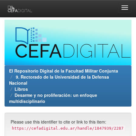
Skip
navigation
El Repositorio Digital de la Facultad Militar Conjunta
9. Rectorado de la Universidad de la Defensa
Nacional
Libros
Desarme y no proliferación: un enfoque
multidisciplinario
Please use this identifier to cite or link to this item:
https://cefadigital.edu.ar/handle/1847939/2287