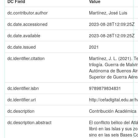
DC Field
Value
dc.contributor.author
Martínez, José Luis
dc.date.accessioned
2023-08-28T12:09:25Z
dc.date.available
2023-08-28T12:09:25Z
dc.date.issued
2021
dc.identifier.citation
Martínez, J. L. (2021). 
trilogía. Guerra de Malv
Autónoma de Buenos Aire
Superior de Guerra Aére
dc.identifier.isbn
9789879834831
dc.identifier.uri
http://cefadigital.edu.a
dc.description
Contribución Académica
dc.description.abstract
El conflicto bélico del At
libró en las Islas y sus 
sino en las seis Bases C