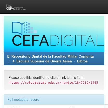
Skip
navigation
El Repositorio Digital de la Facultad Militar Conjunta
4. Escuela Superior de Guerra Aérea
Libros
Please use this identifier to cite or link to this item:
https://cefadigital.edu.ar/handle/1847939/2445
Full metadata record