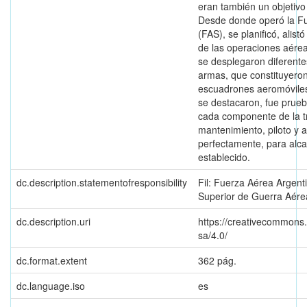
eran también un objetivo 
Desde donde operó la F
(FAS), se planificó, alist
de las operaciones aérea
se desplegaron diferente
armas, que constituyeron
escuadrones aeromóviles.
se destacaron, fue prue
cada componente de la tr
mantenimiento, piloto y a
perfectamente, para alca
establecido.
dc.description.statementofresponsibility
Fil: Fuerza Aérea Argent
Superior de Guerra Aére
dc.description.uri
https://creativecommons.
sa/4.0/
dc.format.extent
362 pág.
dc.language.iso
es