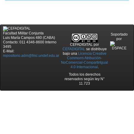
Facultad Militar Conjunta
Soportado
Luis María Campos 480 (CABA)
por
Contacto: 011 4346-8600 Interno
CEFADIGITAL
por
3495
CEFADIGITAL
se distribuye
E-Mail:
bajo una
Licencia Creative
repositorio.adm@fmc.undef.edu.ar
Commons Atribución-
NoComercial-CompartirIgual
4.0 Internacional
.
Todos los derechos
reservados según ley N°
11.723