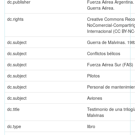
dc.publisher
Fuerza Aérea Argentina.
Guerra Aérea.
dc.rights
Creative Commons Reco
NoComercial-CompartirIg
Internacional (CC BY-NC
dc.subject
Guerra de Malvinas. 198
dc.subject
Conflictos bélicos
dc.subject
Fuerza Aérea Sur (FAS)
dc.subject
Pilotos
dc.subject
Personal de mantenimie
dc.subject
Aviones
dc.title
Testimonio de una trilog
Malvinas
dc.type
libro