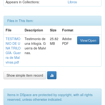
Appears in Collections:
Libros
Files in This Item:
File
Description
Size
Format
TESTIMO
Testimonio de
25.82
Adobe
View/Open
NIO DE U
una trilogía. G
MB
PDF
NA TRILO
uerra de Malvi
GÍA- Guer
nas.
ra de Mal
vinas.pdf
Show simple item record
Items in DSpace are protected by copyright, with all rights
reserved, unless otherwise indicated.