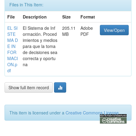
Files in This Item:
File
Description
Size
Format
EL SI
El Sistema de Inf
205.11
Adobe
View/Open
STE
ormación. Proced
MB
PDF
MA D
imientos y medios
E IN
para que la toma
FOR
de decisiones sea
MACI
correcta y oportu
ON.p
na
df
Show full item record
This item is licensed under a
Creative Commons License