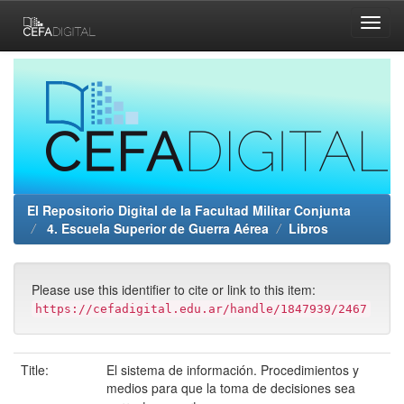
Skip
navigation
El Repositorio Digital de la Facultad Militar Conjunta
4. Escuela Superior de Guerra Aérea
Libros
Please use this identifier to cite or link to this item:
https://cefadigital.edu.ar/handle/1847939/2467
Title:
El sistema de información. Procedimientos y
medios para que la toma de decisiones sea