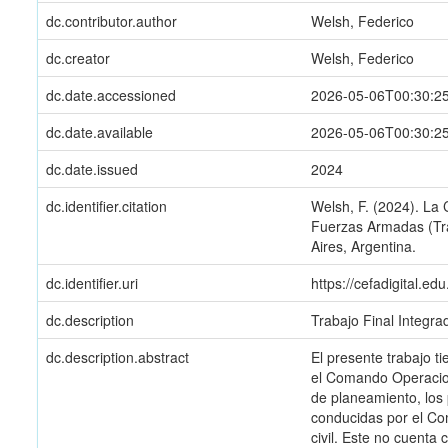
dc.contributor.author
Welsh, Federico
dc.creator
Welsh, Federico
dc.date.accessioned
2026-05-06T00:30:2
dc.date.available
2026-05-06T00:30:2
dc.date.issued
2024
dc.identifier.citation
Welsh, F. (2024). La
Fuerzas Armadas (Tra
Aires, Argentina.
dc.identifier.uri
https://cefadigital.e
dc.description
Trabajo Final Integra
dc.description.abstract
El presente trabajo t
el Comando Operacion
de planeamiento, los 
conducidas por el Co
civil. Este no cuenta