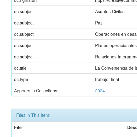
dc.rights.uri
https://creativecommo
dc.subject
Asuntos Civiles
dc.subject
Paz
dc.subject
Operaciones en desar
dc.subject
Planes operacionales
dc.subject
Relaciones Interagen
dc.title
La Conveniencia de l
dc.type
trabajo_final
Appears in Collections:
2024
Files in This Item:
File
Desc