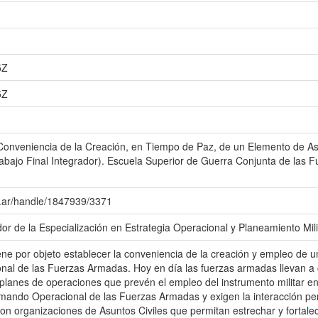
5Z
5Z
 Conveniencia de la Creación, en Tiempo de Paz, de un Elemento de As
bajo Final Integrador). Escuela Superior de Guerra Conjunta de la
du.ar/handle/1847939/3371
dor de la Especialización en Estrategia Operacional y Planeamiento Mil
iene por objeto establecer la conveniencia de la creación y empleo de 
al de las Fuerzas Armadas. Hoy en día las fuerzas armadas llevan a ca
planes de operaciones que prevén el empleo del instrumento militar en
mando Operacional de las Fuerzas Armadas y exigen la interacción pe
 con organizaciones de Asuntos Civiles que permitan estrechar y fortalec