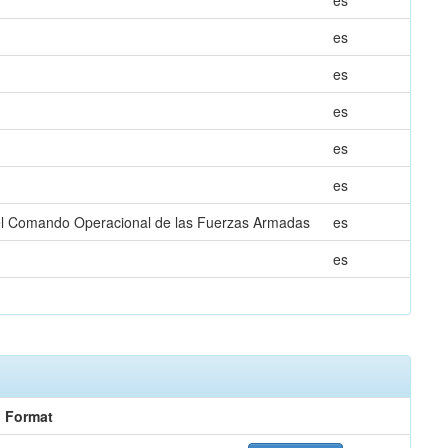
es
es
es
es
es
es
 el Comando Operacional de las Fuerzas Armadas
es
es
Format