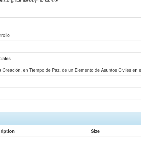
ns.org/licenses/by-nc-sa/4.0/
rollo
ciales
a Creación, en Tiempo de Paz, de un Elemento de Asuntos Civiles en
ription
Size