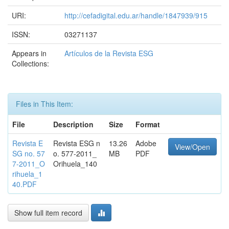
URI:
http://cefadigital.edu.ar/handle/1847939/915
ISSN:
03271137
Appears in
Artículos de la Revista ESG
Collections:
Files in This Item:
File
Description
Size
Format
Revista E
Revista ESG n
13.26
Adobe
View/Open
SG no. 57
o. 577-2011_
MB
PDF
7-2011_O
Orihuela_140
rihuela_1
40.PDF
Show full item record