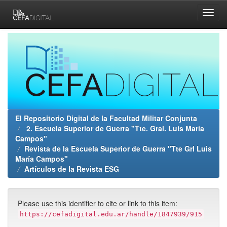
Skip
navigation
El Repositorio Digital de la Facultad Militar Conjunta
2. Escuela Superior de Guerra "Tte. Gral. Luis María
Campos"
Revista de la Escuela Superior de Guerra "Tte Grl Luis
María Campos"
Artículos de la Revista ESG
Please use this identifier to cite or link to this item:
https://cefadigital.edu.ar/handle/1847939/915