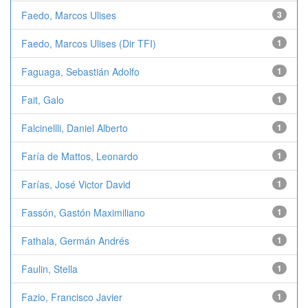
Faedo, Marcos Ulises
3
Faedo, Marcos Ulises (Dir TFI)
1
Faguaga, Sebastián Adolfo
1
Fait, Galo
1
Falcinellli, Daniel Alberto
1
Faría de Mattos, Leonardo
1
Farías, José Victor David
1
Fassón, Gastón Maximiliano
1
Fathala, Germán Andrés
1
Faulin, Stella
1
Fazio, Francisco Javier
1