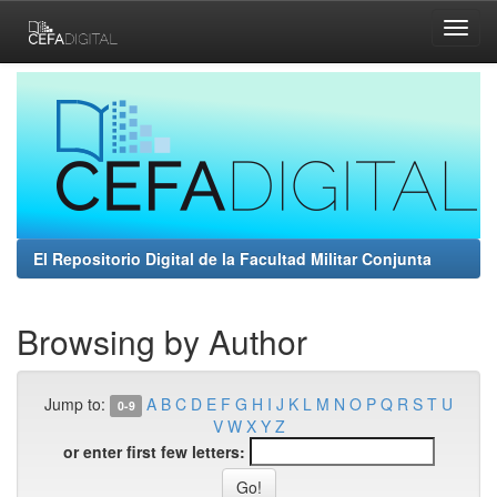
Skip
navigation
El Repositorio Digital de la Facultad Militar Conjunta
Browsing by Author
Jump to:
A
B
C
D
E
F
G
H
I
J
K
L
M
N
O
P
Q
R
S
T
U
0-9
V
W
X
Y
Z
or enter first few letters: