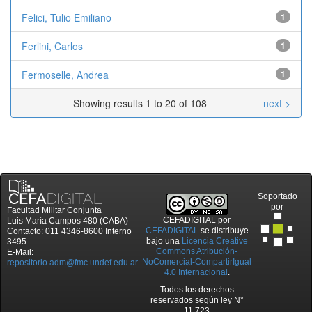
Felici, Tulio Emiliano
1
Ferlini, Carlos
1
Fermoselle, Andrea
1
Showing results 1 to 20 of 108
next >
Soportado
por
Facultad Militar Conjunta
CEFADIGITAL
por
Luis María Campos 480 (CABA)
CEFADIGITAL
se distribuye
Contacto: 011 4346-8600 Interno
bajo una
Licencia Creative
3495
Commons Atribución-
E-Mail:
NoComercial-CompartirIgual
repositorio.adm@fmc.undef.edu.ar
4.0 Internacional
.
Todos los derechos
reservados según ley N°
11.723