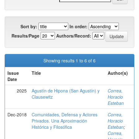
Sort by:
In order:
Results/Page
Authors/Record:
Showing results 1 to 6 of 6
Issue
Title
Author(s)
Date
2025
Agustín de Hipona (San Agustín) y
Correa,
Clausewitz
Horacio
Esteban
Dec-2018
Comunidades, Defensa y Actores
Correa,
Privados. Una Aproximación
Horacio
Histórica y Filosófica
Esteban
;
Correa,