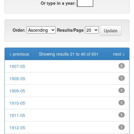
Or type in a year:
Order:
Results/Page
< previous
Showing results 21 to 40 of 601
next >
1907-05
2
1908-05
1
1909-05
1
1910-05
1
1911-05
1
1912-05
1