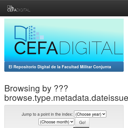
Skip
navigation
El Repositorio Digital de la Facultad Militar Conjunta
Browsing by ???
browse.type.metadata.dateissu
Jump to a point in the index: