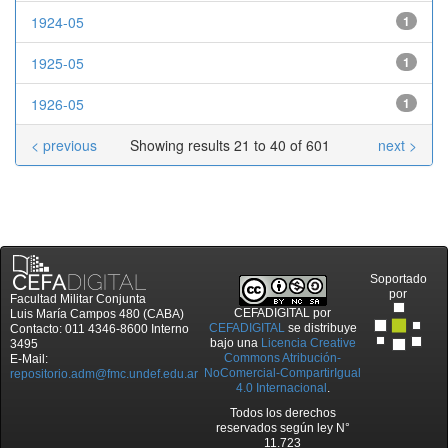
1924-05
1
1925-05
1
1926-05
1
< previous
Showing results 21 to 40 of 601
next >
Soportado
por
Facultad Militar Conjunta
CEFADIGITAL
por
Luis María Campos 480 (CABA)
CEFADIGITAL
se distribuye
Contacto: 011 4346-8600 Interno
bajo una
Licencia Creative
3495
Commons Atribución-
E-Mail:
NoComercial-CompartirIgual
repositorio.adm@fmc.undef.edu.ar
4.0 Internacional
.
Todos los derechos
reservados según ley N°
11.723