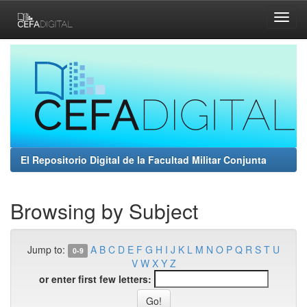
Skip
navigation
El Repositorio Digital de la Facultad Militar Conjunta
Browsing by Subject
Jump to:
A
B
C
D
E
F
G
H
I
J
K
L
M
N
O
P
Q
R
S
T
U
0-9
V
W
X
Y
Z
or enter first few letters: