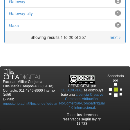
Gateway
2
Gateway-city
1
Gaza
2
Showing results 1 to 20 of 357
next >
Soportado
por
Facultad Militar Conjunta
CEFADIGITAL
por
Luis María Campos 480 (CABA)
CEFADIGITAL
se distribuye
Contacto: 011 4346-8600 Interno
bajo una
Licencia Creative
3495
Commons Atribución-
E-Mail:
NoComercial-CompartirIgual
repositorio.adm@fmc.undef.edu.ar
4.0 Internacional
.
Todos los derechos
reservados según ley N°
11.723