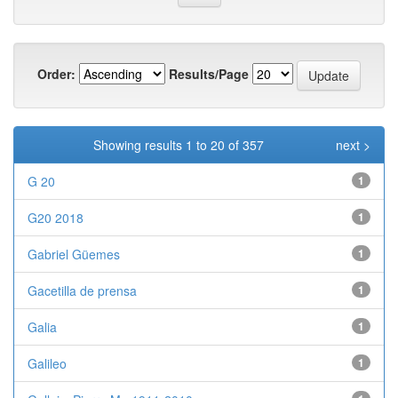
Order:
Results/Page
Showing results 1 to 20 of 357
next >
G 20
1
G20 2018
1
Gabriel Güemes
1
Gacetilla de prensa
1
Galia
1
Galileo
1