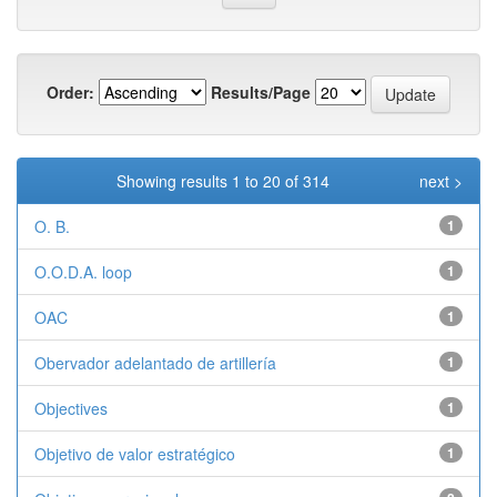
Order:
Results/Page
Showing results 1 to 20 of 314
next >
O. B.
1
O.O.D.A. loop
1
OAC
1
Obervador adelantado de artillería
1
Objectives
1
Objetivo de valor estratégico
1