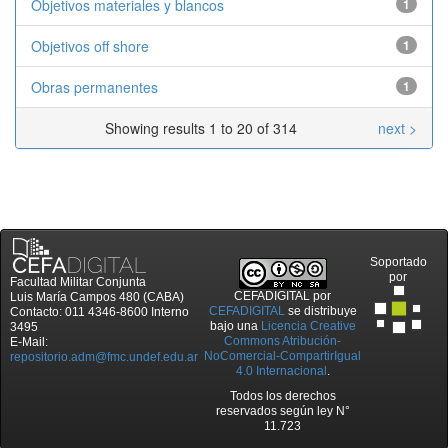
Objetivos materiales y blancos
1
Objetivos off shore
1
Obras permanentes
1
Showing results 1 to 20 of 314
next >
Soportado
por
Facultad Militar Conjunta
CEFADIGITAL
por
Luis María Campos 480 (CABA)
CEFADIGITAL
se distribuye
Contacto: 011 4346-8600 Interno
bajo una
Licencia Creative
3495
Commons Atribución-
E-Mail:
NoComercial-CompartirIgual
repositorio.adm@fmc.undef.edu.ar
4.0 Internacional
.
Todos los derechos
reservados según ley N°
11.723