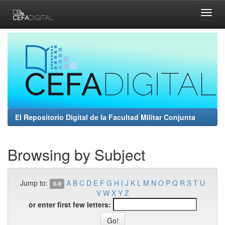
Skip
navigation
El Repositorio Digital de la Facultad Militar Conjunta
Browsing by Subject
Jump to:
A
B
C
D
E
F
G
H
I
J
K
L
M
N
O
P
Q
R
S
T
U
0-9
V
W
X
Y
Z
or enter first few letters: