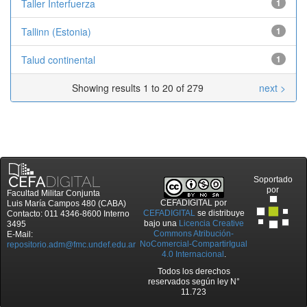
Taller Interfuerza
1
Tallinn (Estonia)
1
Talud continental
1
Showing results 1 to 20 of 279
next >
Soportado
por
Facultad Militar Conjunta
CEFADIGITAL
por
Luis María Campos 480 (CABA)
CEFADIGITAL
se distribuye
Contacto: 011 4346-8600 Interno
bajo una
Licencia Creative
3495
Commons Atribución-
E-Mail:
NoComercial-CompartirIgual
repositorio.adm@fmc.undef.edu.ar
4.0 Internacional
.
Todos los derechos
reservados según ley N°
11.723