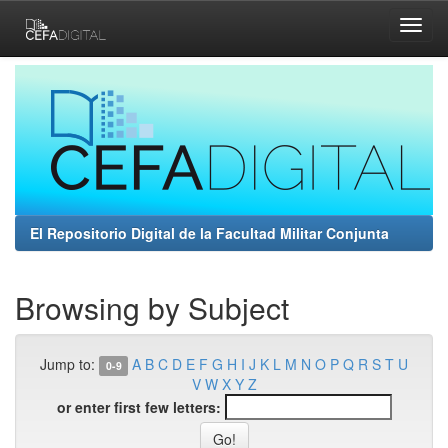
Skip
navigation
El Repositorio Digital de la Facultad Militar Conjunta
Browsing by Subject
Jump to:
A
B
C
D
E
F
G
H
I
J
K
L
M
N
O
P
Q
R
S
T
U
0-9
V
W
X
Y
Z
or enter first few letters: