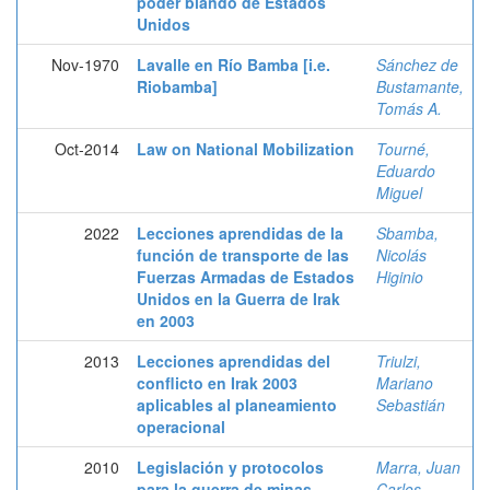
poder blando de Estados
Unidos
Nov-1970
Lavalle en Río Bamba [i.e.
Sánchez de
Riobamba]
Bustamante,
Tomás A.
Oct-2014
Law on National Mobilization
Tourné,
Eduardo
Miguel
2022
Lecciones aprendidas de la
Sbamba,
función de transporte de las
Nicolás
Fuerzas Armadas de Estados
Higinio
Unidos en la Guerra de Irak
en 2003
2013
Lecciones aprendidas del
Triulzi,
conflicto en Irak 2003
Mariano
aplicables al planeamiento
Sebastián
operacional
2010
Legislación y protocolos
Marra, Juan
para la guerra de minas
Carlos