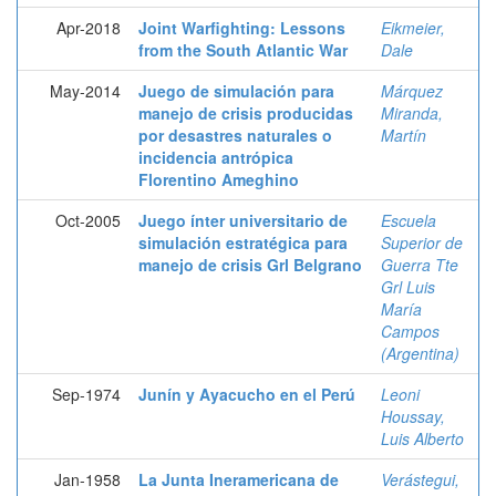
Apr-2018
Joint Warfighting: Lessons
Eikmeier,
from the South Atlantic War
Dale
May-2014
Juego de simulación para
Márquez
manejo de crisis producidas
Miranda,
por desastres naturales o
Martín
incidencia antrópica
Florentino Ameghino
Oct-2005
Juego ínter universitario de
Escuela
simulación estratégica para
Superior de
manejo de crisis Grl Belgrano
Guerra Tte
Grl Luis
María
Campos
(Argentina)
Sep-1974
Junín y Ayacucho en el Perú
Leoni
Houssay,
Luis Alberto
Jan-1958
La Junta Ineramericana de
Verástegui,