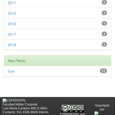
2011
1
2012
1
2016
1
2017
1
2018
1
Has File(s)
true
11
Facultad Militar Conjunta
Soportado
Luis María Campos 480 (CABA)
por
Contacto: 011 4346-8600 Interno
CEFADIGITAL
por