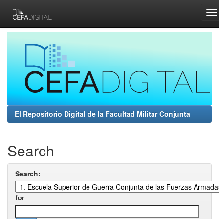
Skip
navigation
El Repositorio Digital de la Facultad Militar Conjunta
Search
Search:
for