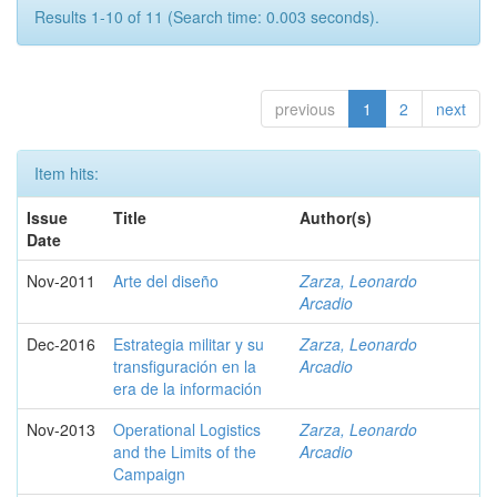
Results 1-10 of 11 (Search time: 0.003 seconds).
previous
1
2
next
Item hits:
Issue
Title
Author(s)
Date
Nov-2011
Arte del diseño
Zarza, Leonardo
Arcadio
Dec-2016
Estrategia militar y su
Zarza, Leonardo
transfiguración en la
Arcadio
era de la información
Nov-2013
Operational Logistics
Zarza, Leonardo
and the Limits of the
Arcadio
Campaign