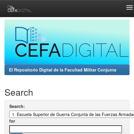
Skip
navigation
El Repositorio Digital de la Facultad Militar Conjunta
Search
Search:
for