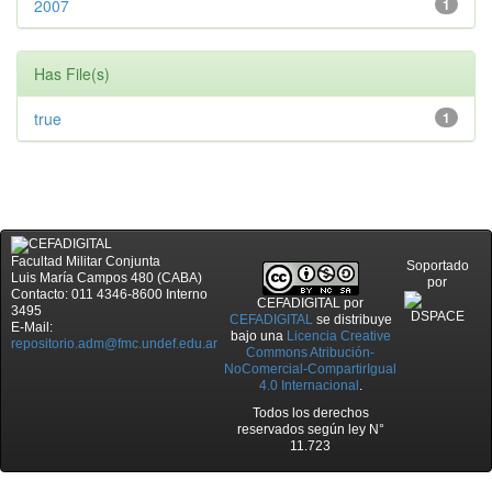
2007
1
Has File(s)
true
1
Facultad Militar Conjunta
Soportado
Luis María Campos 480 (CABA)
por
Contacto: 011 4346-8600 Interno
CEFADIGITAL
por
3495
CEFADIGITAL
se distribuye
E-Mail:
bajo una
Licencia Creative
repositorio.adm@fmc.undef.edu.ar
Commons Atribución-
NoComercial-CompartirIgual
4.0 Internacional
.
Todos los derechos
reservados según ley N°
11.723