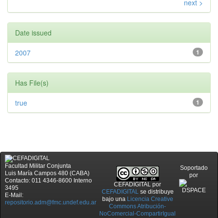
next >
Date issued
2007
1
Has File(s)
true
1
Facultad Militar Conjunta
Soportado
Luis María Campos 480 (CABA)
por
Contacto: 011 4346-8600 Interno
CEFADIGITAL
por
3495
CEFADIGITAL
se distribuye
E-Mail:
bajo una
Licencia Creative
repositorio.adm@fmc.undef.edu.ar
Commons Atribución-
NoComercial-CompartirIgual