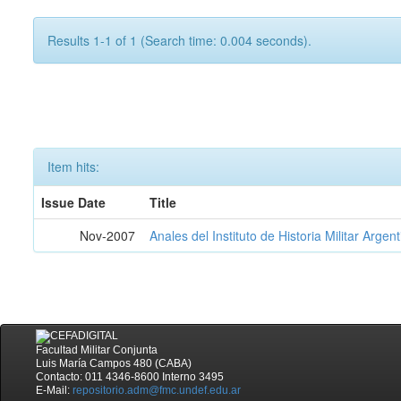
Results 1-1 of 1 (Search time: 0.004 seconds).
Item hits:
Issue Date
Title
Nov-2007
Anales del Instituto de Historia Militar Argen
Facultad Militar Conjunta
Luis María Campos 480 (CABA)
Contacto: 011 4346-8600 Interno 3495
E-Mail:
repositorio.adm@fmc.undef.edu.ar