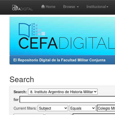
Home
Browse
Institucional
Skip
navigation
El Repositorio Digital de la Facultad Militar Conjunta
Search
Search:
for
Current filters: