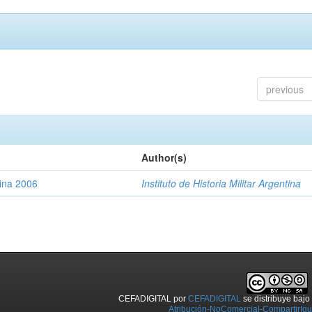
previous
Author(s)
tina 2006
Instituto de Historia Militar Argentina
CEFADIGITAL
por
CEFADIGITAL
se distribuye baj
Atribución-NoComercial-CompartirIgua