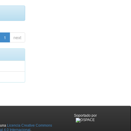
1
next
Soportado por
o una
Licencia Creative Commons
l 4.0 Internacional
.