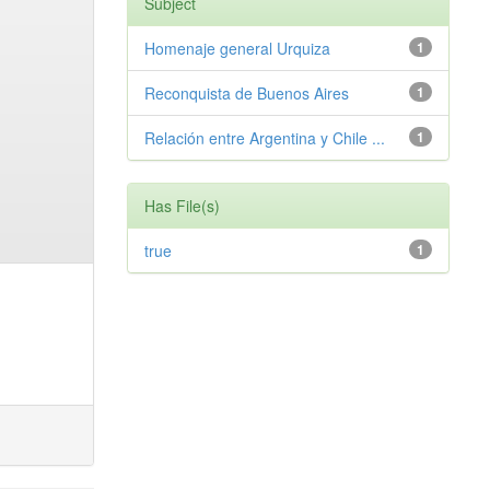
Subject
Homenaje general Urquiza
1
Reconquista de Buenos Aires
1
Relación entre Argentina y Chile ...
1
Has File(s)
true
1