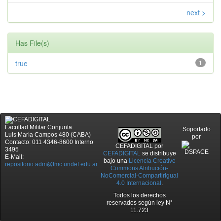
next >
Has File(s)
true
1
Facultad Militar Conjunta
Soportado
Luis María Campos 480 (CABA)
por
Contacto: 011 4346-8600 Interno
CEFADIGITAL
por
3495
CEFADIGITAL
se distribuye
E-Mail:
bajo una
Licencia Creative
repositorio.adm@fmc.undef.edu.ar
Commons Atribución-
NoComercial-CompartirIgual
4.0 Internacional
.
Todos los derechos
reservados según ley N°
11.723