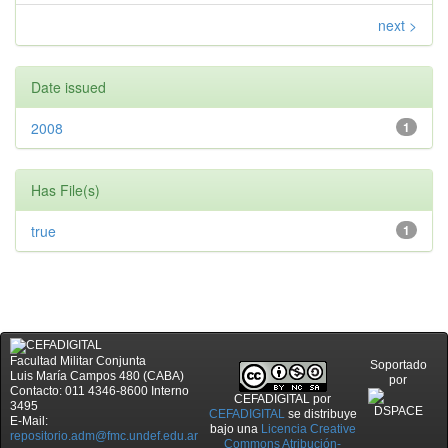
next >
Date issued
2008
1
Has File(s)
true
1
Facultad Militar Conjunta
Soportado
Luis María Campos 480 (CABA)
por
Contacto: 011 4346-8600 Interno
CEFADIGITAL
por
3495
CEFADIGITAL
se distribuye
E-Mail:
bajo una
Licencia Creative
repositorio.adm@fmc.undef.edu.ar
Commons Atribución-