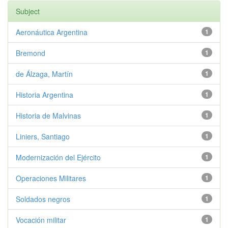
Subject
Aeronáutica Argentina
1
Bremond
1
de Álzaga, Martín
1
Historia Argentina
1
Historia de Malvinas
1
Liniers, Santiago
1
Modernización del Ejército
1
Operaciones Militares
1
Soldados negros
1
Vocación militar
1