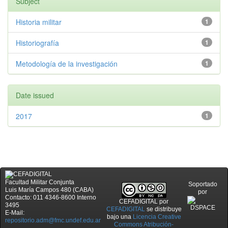
Subject
Historia militar
1
Historiografía
1
Metodología de la investigación
1
Date issued
2017
1
Facultad Militar Conjunta
Soportado
Luis María Campos 480 (CABA)
por
Contacto: 011 4346-8600 Interno
CEFADIGITAL
por
3495
CEFADIGITAL
se distribuye
E-Mail:
bajo una
Licencia Creative
repositorio.adm@fmc.undef.edu.ar
Commons Atribución-