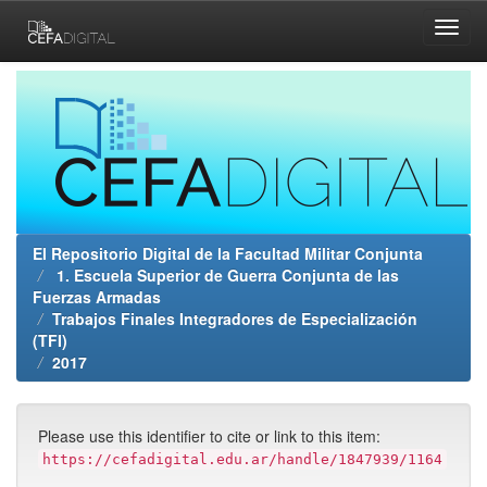
Skip
navigation
El Repositorio Digital de la Facultad Militar Conjunta
1. Escuela Superior de Guerra Conjunta de las
Fuerzas Armadas
Trabajos Finales Integradores de Especialización
(TFI)
2017
Please use this identifier to cite or link to this item:
https://cefadigital.edu.ar/handle/1847939/1164