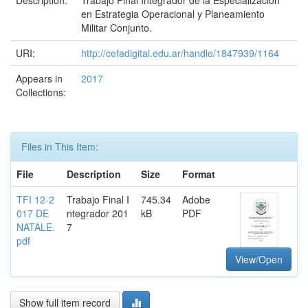
Description:
Trabajo Final Integrador de la Especialización
en Estrategia Operacional y Planeamiento
Militar Conjunto.
URI:
http://cefadigital.edu.ar/handle/1847939/1164
Appears in
2017
Collections:
Files in This Item:
File
Description
Size
Format
TFI 12-2
Trabajo Final I
745.34
Adobe
017 DE
ntegrador 201
kB
PDF
NATALE.
7
pdf
View/Open
Show full item record