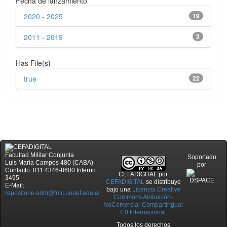
Fecha de lanzamiento
2020 - 2025
19
2011 - 2019
3
Has File(s)
true
22
Facultad Militar Conjunta
Soportado
Luis María Campos 480 (CABA)
por
Contacto: 011 4346-8600 Interno
CEFADIGITAL
por
3495
CEFADIGITAL
se distribuye
E-Mail:
bajo una
Licencia Creative
repositorio.adm@fmc.undef.edu.ar
Commons Atribución-
NoComercial-CompartirIgual
4.0 Internacional
.
Todos los derechos