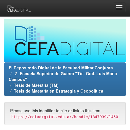
Skip
navigation
El Repositorio Digital de la Facultad Militar Conjunta
2. Escuela Superior de Guerra "Tte. Gral. Luis María
Campos"
Tesis de Maestría (TM)
Tesis de Maestría en Estrategia y Geopolítica
Please use this identifier to cite or link to this item:
https://cefadigital.edu.ar/handle/1847939/1450