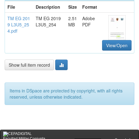
File
Description
Size
Format
TM EG 201
TM EG 2019
2.51
Adobe
9 L3U5_25
L3U5_254
MB
PDF
4.pdf
View/Open
Show full item record
Items in DSpace are protected by copyright, with all rights
reserved, unless otherwise indicated.
Facultad Militar Conjunta