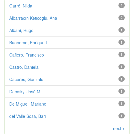
Garré, Nilda
4
Albarracín Keticoglu, Ana
2
Albani, Hugo
1
Buonomo, Enrique L.
1
Cafiero, Francisco
1
Castro, Daniela
1
Cáceres, Gonzalo
1
Damsky, José M.
1
De Miguel, Mariano
1
del Valle Sosa, Bari
1
next >