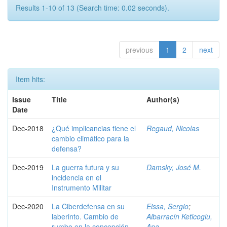
Results 1-10 of 13 (Search time: 0.02 seconds).
previous
1
2
next
Item hits:
Issue
Title
Author(s)
Date
Dec-2018
¿Qué implicancias tiene el
Regaud, Nicolas
cambio climático para la
defensa?
Dec-2019
La guerra futura y su
Damsky, José M.
incidencia en el
Instrumento Militar
Dec-2020
La Ciberdefensa en su
Eissa, Sergio
;
laberinto. Cambio de
Albarracín Keticoglu,
rumbo en la concepción
Ana