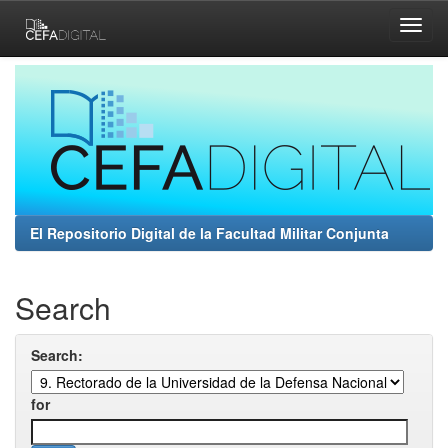
Skip
navigation
El Repositorio Digital de la Facultad Militar Conjunta
Search
Search:
for