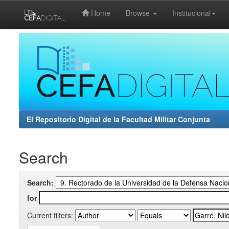
Home
Browse
Institucional
Skip
navigation
El Repositorio Digital de la Facultad Militar Conjunta
Search
Search:
for
Current filters: