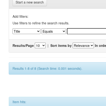
Start a new search
Add filters:
Use filters to refine the search results.
Results/Page
|
Sort items by
In orde
Results 1-8 of 8 (Search time: 0.001 seconds).
Item hits: