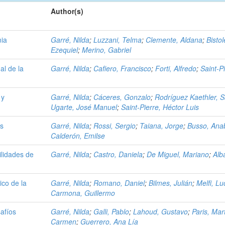
Author(s)
nia
Garré, Nilda
;
Luzzani, Telma
;
Clemente, Aldana
;
Bistole
Ezequiel
;
Merino, Gabriel
al de la
Garré, Nilda
;
Cafiero, Francisco
;
Forti, Alfredo
;
Saint-P
 y
Garré, Nilda
;
Cáceres, Gonzalo
;
Rodríguez Kaethler, S
Ugarte, José Manuel
;
Saint-Pierre, Héctor Luis
us
Garré, Nilda
;
Rossi, Sergio
;
Taiana, Jorge
;
Busso, Anab
Calderón, Emilse
ilidades de
Garré, Nilda
;
Castro, Daniela
;
De Miguel, Mariano
;
Alb
ico de la
Garré, Nilda
;
Romano, Daniel
;
Bilmes, Julián
;
Melfi, Lu
Carmona, Guillermo
afíos
Garré, Nilda
;
Galli, Pablo
;
Lahoud, Gustavo
;
Paris, Mar
Carmen
;
Guerrero, Ana Lía