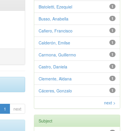
Bistoletti, Ezequiel
1
Busso, Anabella
1
Cafiero, Francisco
1
Calderón, Emilse
1
Carmona, Guillermo
1
Castro, Daniela
1
Clemente, Aldana
1
Cáceres, Gonzalo
1
next >
1
next
Subject