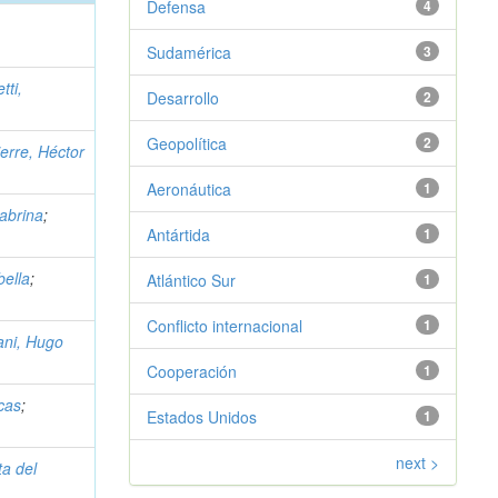
Defensa
4
Sudamérica
3
tti,
Desarrollo
2
Geopolítica
2
ierre, Héctor
Aeronáutica
1
abrina
;
Antártida
1
ella
;
Atlántico Sur
1
Conflicto internacional
1
ani, Hugo
Cooperación
1
cas
;
Estados Unidos
1
next >
ta del