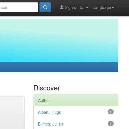
Sign on to:
Language
Discover
Author
Albani, Hugo
1
Bilmes, Julián
1