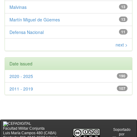
Malvinas
13
Martín Miguel de Güemes
13
Defensa Nacional
11
next >
Date issued
2020 - 2025
190
2011 - 2019
107
Facultad Militar Conjunta
Soportado
Luis María Campos 480 (CABA)
por