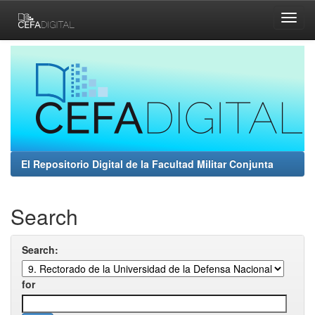
Skip
navigation
El Repositorio Digital de la Facultad Militar Conjunta
Search
Search:
for