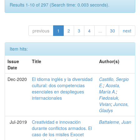
Results 1-10 of 297 (Search time: 0.003 seconds).
previous
1
2
3
4
...
30
next
Item hits:
Issue
Title
Author(s)
Date
Dec-2020
El idioma inglés y la diversidad
Castillo, Sergio
cultural: dos competencias
E.
;
Acosta,
esenciales en despliegues
María A.
;
internacionales
Fiedosiuk,
Vivian
;
Juncos,
Gladys
Jul-2019
Creatividad e innovación
Battaleme, Juan
durante conflictos armados. El
caso de los misiles Exocet