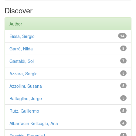
Discover
Author
Eissa, Sergio
14
Garré, Nilda
8
Gastaldi, Sol
7
Azzara, Sergio
5
Azzollini, Susana
5
Battaglino, Jorge
5
Rutz, Guillermo
5
Albarracín Keticoglu, Ana
4
Facchin, Eugenio L.
4