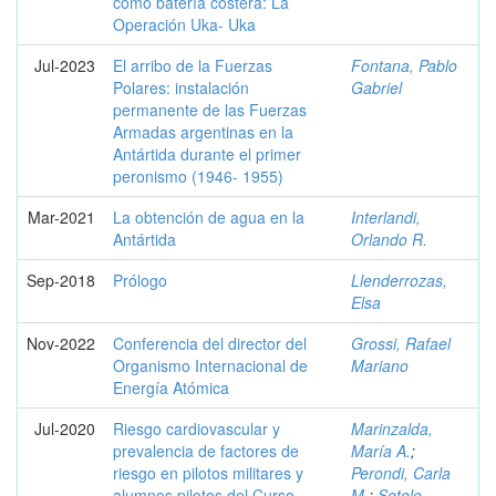
como batería costera: La
Operación Uka- Uka
Jul-2023
El arribo de la Fuerzas
Fontana, Pablo
Polares: instalación
Gabriel
permanente de las Fuerzas
Armadas argentinas en la
Antártida durante el primer
peronismo (1946- 1955)
Mar-2021
La obtención de agua en la
Interlandi,
Antártida
Orlando R.
Sep-2018
Prólogo
Llenderrozas,
Elsa
Nov-2022
Conferencia del director del
Grossi, Rafael
Organismo Internacional de
Mariano
Energía Atómica
Jul-2020
Riesgo cardiovascular y
Marinzalda,
prevalencia de factores de
María A.
;
riesgo en pilotos militares y
Perondi, Carla
alumnos pilotos del Curso
M.
;
Sotelo,