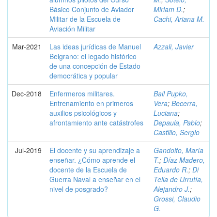
Básico Conjunto de Aviador
Miriam D.
;
Militar de la Escuela de
Cachi, Ariana M.
Aviación Militar
Mar-2021
Las ideas jurídicas de Manuel
Azzali, Javier
Belgrano: el legado histórico
de una concepción de Estado
democrática y popular
Dec-2018
Enfermeros militares.
Bail Pupko,
Entrenamiento en primeros
Vera
;
Becerra,
auxilios psicológicos y
Luciana
;
afrontamiento ante catástrofes
Depaula, Pablo
;
Castillo, Sergio
Jul-2019
El docente y su aprendizaje a
Gandolfo, María
enseñar. ¿Cómo aprende el
T.
;
Díaz Madero,
docente de la Escuela de
Eduardo R.
;
Di
Guerra Naval a enseñar en el
Tella de Urrutía,
nivel de posgrado?
Alejandro J.
;
Grossi, Claudio
G.