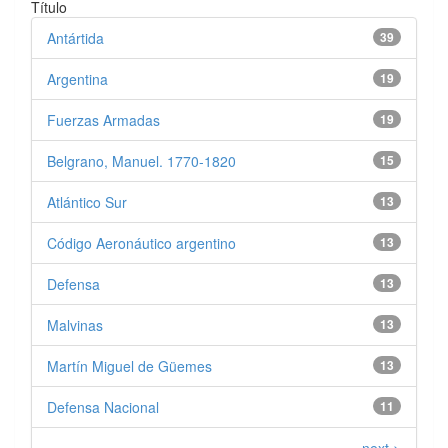
Título
Antártida
39
Argentina
19
Fuerzas Armadas
19
Belgrano, Manuel. 1770-1820
15
Atlántico Sur
13
Código Aeronáutico argentino
13
Defensa
13
Malvinas
13
Martín Miguel de Güemes
13
Defensa Nacional
11
next >