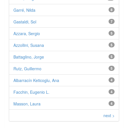
Garré, Nilda
8
Gastaldi, Sol
7
Azzara, Sergio
5
Azzollini, Susana
5
Battaglino, Jorge
5
Rutz, Guillermo
5
Albarracín Keticoglu, Ana
4
Facchin, Eugenio L.
4
Masson, Laura
4
next >