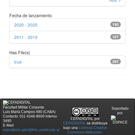
Fecha de lanzamiento
2020 - 2025
190
2011 - 2019
107
Has File(s)
true
297
Facultad Militar Conjunta
Soportado
Luis María Campos 480 (CABA)
por
Contacto: 011 4346-8600 Interno
CEFADIGITAL
por
3495
CEFADIGITAL
se distribuye
E-Mail:
bajo una
Licencia Creative
repositorio.adm@fmc.undef.edu.ar
Commons Atribución-