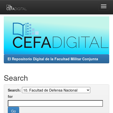
Skip
navigation
El Repositorio Digital de la Facultad Militar Conjunta
Search
Search:
for