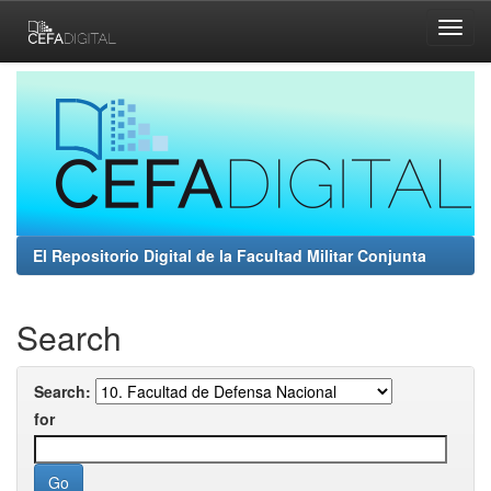
Skip
navigation
El Repositorio Digital de la Facultad Militar Conjunta
Search
Search:
for