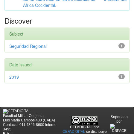
África Occidental.
Discover
Subject
Seguridad Regional
1
Date issued
2019
1
Facultad Militar Conjunta
Soportado
Luis María Campos 480 (CABA)
por
Contacto: 011 4346-8600 Interno
CEFADIGITAL
por
3495
CEFADIGITAL
se distribuye
E-Mail: