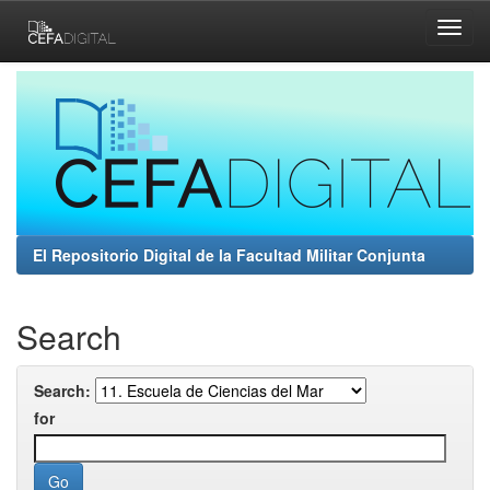
Skip
navigation
El Repositorio Digital de la Facultad Militar Conjunta
Search
Search:
for