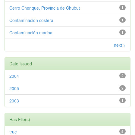
Cerro Chenque, Provincia de Chubut
1
Contaminación costera
1
Contaminación marina
1
next >
Date issued
2004
2
2005
2
2003
1
Has File(s)
true
5