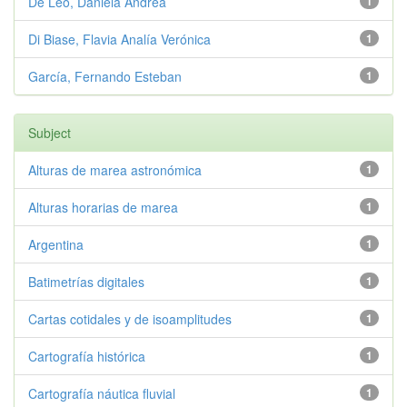
De Leo, Daniela Andrea
1
Di Biase, Flavia Analía Verónica
1
García, Fernando Esteban
1
Subject
Alturas de marea astronómica
1
Alturas horarias de marea
1
Argentina
1
Batimetrías digitales
1
Cartas cotidales y de isoamplitudes
1
Cartografía histórica
1
Cartografía náutica fluvial
1