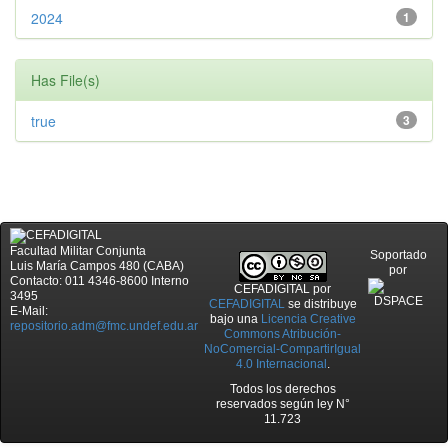
2024
1
Has File(s)
true
3
Facultad Militar Conjunta
Soportado
Luis María Campos 480 (CABA)
por
Contacto: 011 4346-8600 Interno
CEFADIGITAL
por
3495
CEFADIGITAL
se distribuye
E-Mail:
bajo una
Licencia Creative
repositorio.adm@fmc.undef.edu.ar
Commons Atribución-
NoComercial-CompartirIgual
4.0 Internacional
.
Todos los derechos
reservados según ley N°
11.723