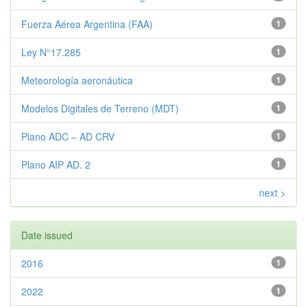
Fuerza Aérea Argentina (FAA)
1
Ley N°17.285
1
Meteorología aeronáutica
1
Modelos Digitales de Terreno (MDT)
1
Plano ADC – AD CRV
1
Plano AIP AD. 2
1
next >
Date issued
2016
1
2022
1