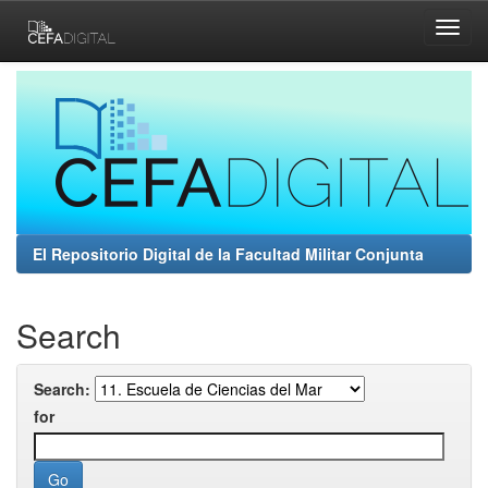
Skip
navigation
El Repositorio Digital de la Facultad Militar Conjunta
Search
Search:
for