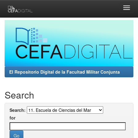
Skip
navigation
El Repositorio Digital de la Facultad Militar Conjunta
Search
Search:
for