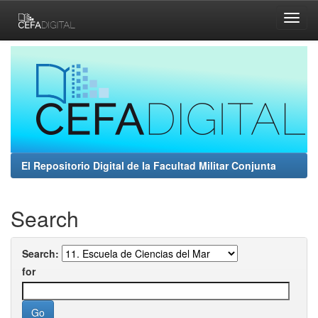
Skip
navigation
El Repositorio Digital de la Facultad Militar Conjunta
Search
Search:
for