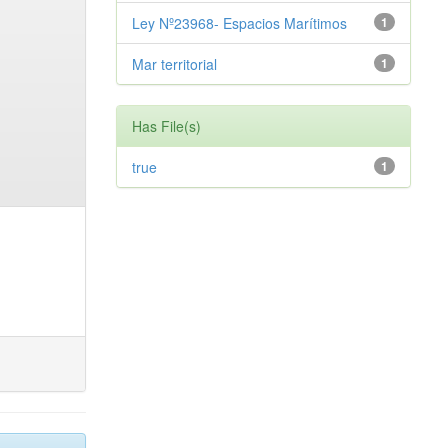
Ley Nº23968- Espacios Marítimos
1
Mar territorial
1
Has File(s)
true
1