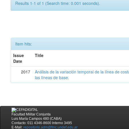
Results 1-1 of 1 (Search time: 0.001 seconds).
Item hits:
Issue
Title
Date
2017
Análisis de la variación temporal de la línea de cos
las líneas de base.
Facultad Militar Conjunta
Luis María Campos 480 (CABA)
Contacto: 011 4346-8600 Interno 3495
E-Mail:
repositorio.adm@fmc.undef.edu.ar