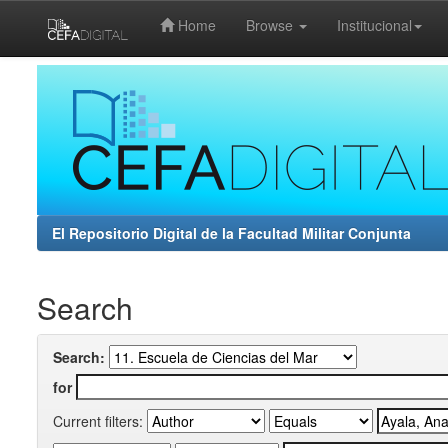
Home
Browse
Institucional
Skip
navigation
El Repositorio Digital de la Facultad Militar Conjunta
Search
Search:
for
Current filters: