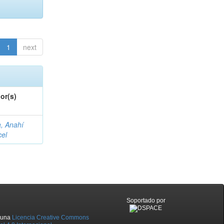
1
next
or(s)
a, Anahí
cel
Soportado por
o una
Licencia Creative Commons