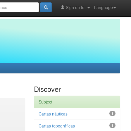
Sign on to:
Language
Discover
Subject
Cartas náuticas
1
Cartas topográficas
1